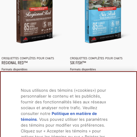
CROQUETTES COMPLÈTES POUR CHATS
CROQUETTES COMPLÈTES POUR CHATS
REGIONAL RED™
SIX FISH™
Formats disponibles
Formats disponibles
1.8kg / 5.4kg / 340g
1.8kg / 5.4kg / 340g
Nous utilisons des témoins («cookies») pour
personnaliser le contenu et les publicités,
fournir des fonctionnalités liées aux réseaux
sociaux et analyser notre trafic. Veuillez
PRODUITS
EN SAVOIR PLUS
consulter notre
Politique en matière de
Pour chiens
À propos de nous
témoins
(opens in a new tab)
. Vous pouvez utiliser les paramètres
des témoins pour modifier vos préférences.
Pour chats
FAQ
Cliquez sur « Accepter les témoins » pour
activer tous les témoins ou sur « Rejeter les