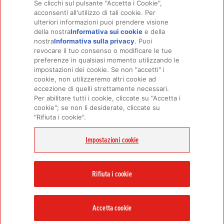
Se clicchi sul pulsante "Accetta i Cookie",
ingredienti crudi quando sono ancora freschissimi.
acconsenti all'utilizzo di tali cookie. Per
ulteriori informazioni puoi prendere visione
della nostra
Informativa sui cookie
(opens in a
e della
nostra
Informativa sulla privacy
(opens in a new
. Puoi
new tab)
revocare il tuo consenso o modificare le tue
tab)
PRODOTTI
SCOPRI DI PIÙ
preferenze in qualsiasi momento utilizzando le
Per cani
Chi siamo
impostazioni dei cookie. Se non "accetti" i
Per gatti
FAQ
cookie, non utilizzeremo altri cookie ad
eccezione di quelli strettamente necessari.
Per abilitare tutti i cookie, cliccate su "Accetta i
cookie"; se non li desiderate, cliccate su
LINK CORRELATI
"Rifiuta i cookie".
Facebook ORIJEN Italia p
Instagram Orijen Italia
Orijen Youtube
Informativa sulla privacy
Impostazioni cookie
RESTIAMO IN CONTATTO
Contattaci
Rifiuta i cookie
Accetta cookie