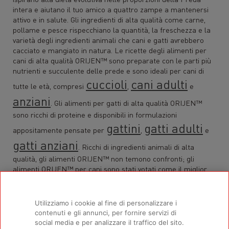
intera e aiutano il tuo amico a quattro zampe a mantenersi
attivo e in salute. Gli ingredienti di alta qualità come carne,
pollame e pesce rispecchiano la quantità, la freschezza e la
varietà degli ingredienti animali che cani e gatti avrebbero
cacciato e mangiato in natura. Le ricette degli alimenti per
cani di alta qualità ORIJEN™ sono preparate con le parti più
nutrienti e succulente delle prede e sono ideali per cani di
cuccioli
cani adulti
tutte le età, compresi
,
e
anziani
. Gli alimenti per gatti di alta qualità ORIJEN™
sono ricchi di proteine e disponibili in formulazioni
gattini
gatti adulti
appositamente pensate per
,
e
gatti anziani
. Ricchi di ingredienti animali di alta
qualità, gli alimenti ORIJEN™ non temono confronti; gli
alimenti ORIJEN™ per cani sono stati votati come il miglior
cibo per cani da Business Insider nel 2021.
Utilizziamo i cookie al fine di personalizzare i
*La refrigerazione è il solo metodo di conservazione che
contenuti e gli annunci, per fornire servizi di
social media e per analizzare il traffico del sito.
utilizziamo per i nostri ingredienti freschi. Congeliamo i nostri