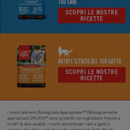
TUO CANE
SCOPRI LE NOSTRE
RICETTE
NUTRI L’ISTINTO DEL TUO GATTO
SCOPRI LE NOSTRE
RICETTE
I nostri alimenti Biologically Appropriate™ (Biologicamente
appropriati) ORIJEN™ sono prodotti con ingredienti freschi e
crudi* di alta qualità. I nostri alimenti per cani e gatti si
ispirano alla dieta evolutiva nelle proporzioni della Preda