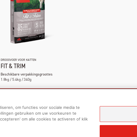
DROOGVOER VOOR KATTEN
FIT & TRIM
Beschikbare verpakkingsgroottes
1.8kg / 5.4kg / 340g
iseren, om functies voor sociale media te
ellingen gebruiken om uw voorkeuren te
b)
accepteren' om alle cookies te activeren of klik