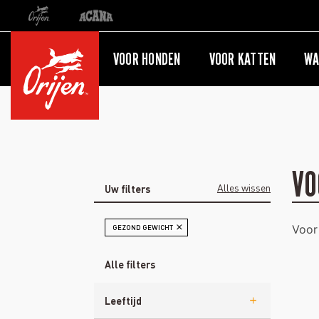
Orijen
Acana
Doorverwijzing naar internationale site
VOOR HONDEN
VOOR KATTEN
WA
VO
- 
Alles wissen
Uw filters
FILTER VERWIJDEREN MOMENTEEL VERFIJN
Voor
GEZOND GEWICHT
Alle filters
Leeftijd