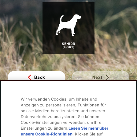
SENIOR
(7+ YRS)
Back
Next
Wir verwenden Cookies, um Inhalte und
Anzeigen zu personalisieren, Funktionen für
soziale Medien bereitzustellen und unseren
PRODUKTE
MEHR ERFAHREN
Datenverkehr zu analysieren. Sie können
Für Hunde
Über uns
Cookie-Einstellungen verwenden, um Ihre
Für Katzen
Häufig gestellte Fragen
Einstellungen zu ändern.
Lesen Sie mehr über
unsere Cookie-Richtlinien
(opens in a new tab)
. Klicken Sie auf