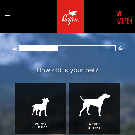
WO
KAUFEN
Find the right rec
How old is your pet?
PUPPY
ADULT
(1 - 18 MOS)
(1 - 6 YRS)