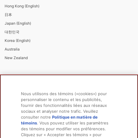
Hong Kong (English)
日本
Japan (English)
대한민국
Korea (English)
Australia
New Zealand
Nous utilisons des témoins («cookies») pour
personnaliser le contenu et les publicités,
fournir des fonctionnalités liées aux réseaux
sociaux et analyser notre trafic. Veuillez
PRODUITS
EN SAVOIR PLUS
consulter notre
Politique en matière de
Pour chiens
À propos de nous
témoins
(opens in a new tab)
. Vous pouvez utiliser les paramètres
des témoins pour modifier vos préférences.
Pour chats
FAQ
Cliquez sur « Accepter les témoins » pour