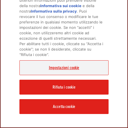
ulteriori informazioni puoi prendere visione
della nostra
Informativa sui cookie
(opens in a
e della
nostra
Informativa sulla privacy
(opens in a new
. Puoi
new tab)
revocare il tuo consenso o modificare le tue
tab)
PRODOTTI
SCOPRI DI PIÙ
preferenze in qualsiasi momento utilizzando le
Per cani
Chi siamo
impostazioni dei cookie. Se non "accetti" i
Per gatti
FAQ
cookie, non utilizzeremo altri cookie ad
eccezione di quelli strettamente necessari.
Per abilitare tutti i cookie, cliccate su "Accetta i
cookie"; se non li desiderate, cliccate su
LINK CORRELATI
"Rifiuta i cookie".
Facebook ORIJEN Italia p
Instagram Orijen Italia
Orijen Youtube
Informativa sulla privacy
Impostazioni cookie
RESTIAMO IN CONTATTO
Contattaci
Rifiuta i cookie
Accetta cookie
Impostazioni cookie