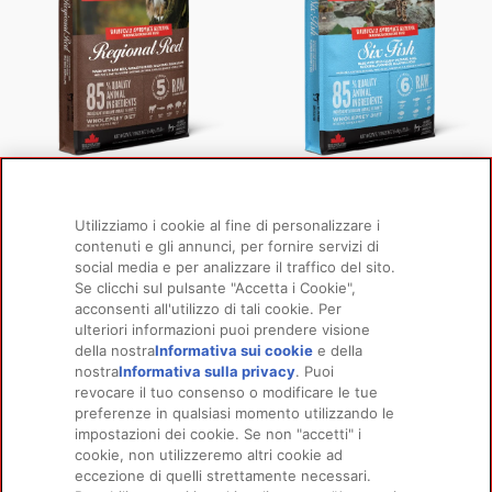
ALIMENTO SECCO COMPLETO PER GATTI
ALIMENTO SECCO COMPLETO PER GATTI
REGIONAL RED™
SIX FISH™
Utilizziamo i cookie al fine di personalizzare i
contenuti e gli annunci, per fornire servizi di
Formati disponibili
Formati disponibili
1.8kg/5.4kg/340g
1.8kg/5.4kg/340g
social media e per analizzare il traffico del sito.
Se clicchi sul pulsante "Accetta i Cookie",
acconsenti all'utilizzo di tali cookie. Per
ulteriori informazioni puoi prendere visione
della nostra
Informativa sui cookie
(opens in a
e della
nostra
Informativa sulla privacy
(opens in a new
. Puoi
new tab)
revocare il tuo consenso o modificare le tue
tab)
PRODOTTI
SCOPRI DI PIÙ
preferenze in qualsiasi momento utilizzando le
Per cani
Chi siamo
impostazioni dei cookie. Se non "accetti" i
Per gatti
FAQ
cookie, non utilizzeremo altri cookie ad
eccezione di quelli strettamente necessari.