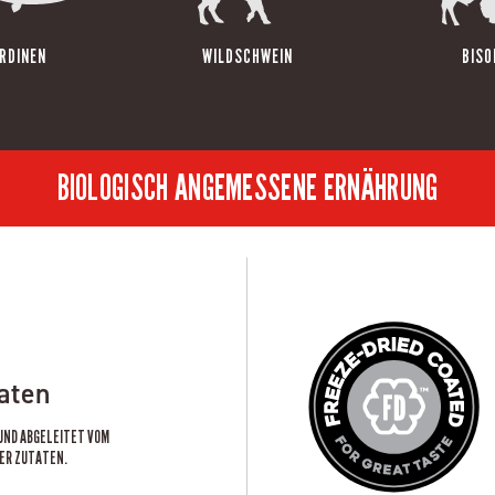
RDINEN
WILDSCHWEIN
BISO
BIOLOGISCH ANGEMESSENE ERNÄHRUNG
taten
 UND ABGELEITET VOM
ER ZUTATEN.