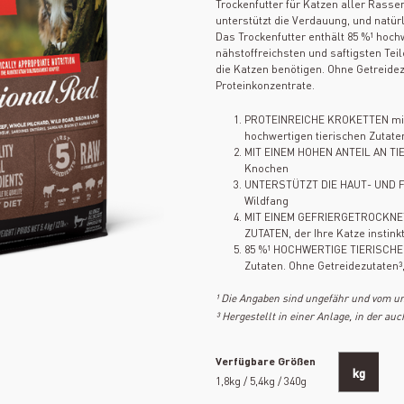
Trockenfutter für Katzen aller Rasse
unterstützt die Verdauung, und natürl
Das Trockenfutter enthält 85 %¹ hoch
nähstoffreichsten und saftigsten Teil
die Katzen benötigen. Ohne Getreidezu
Proteinkonzentrate.
PROTEINREICHE KROKETTEN mit w
hochwertigen tierischen Zutaten
MIT EINEM HOHEN ANTEIL AN TI
Knochen
UNTERSTÜTZT DIE HAUT- UND F
Wildfang
MIT EINEM GEFRIERGETROCKN
ZUTATEN, der Ihre Katze instinkt
85 %¹ HOCHWERTIGE TIERISCHE Z
Zutaten. Ohne Getreidezutaten³,
¹ Die Angaben sind ungefähr und vom un
³ Hergestellt in einer Anlage, in der auc
Verfügbare Größen
kg
1,8kg / 5,4kg / 340g