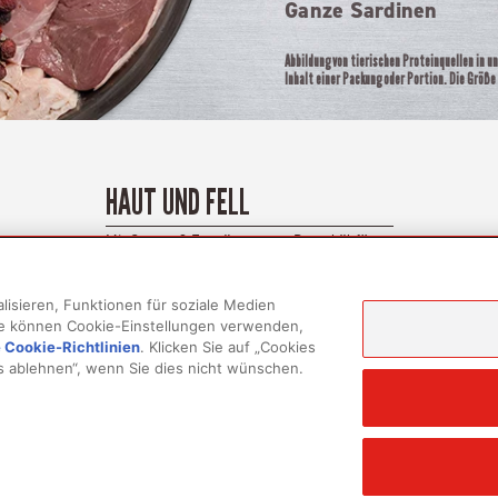
Ganze Sardinen
Abbildung von tierischen Proteinquellen in 
Inhalt einer Packung oder Portion. Die Größe
HAUT UND FELL
Mit Omega-3-Fettsäuren aus Dorschöl für
ein glänzendes Fell und eine gesunde Haut
isieren, Funktionen für soziale Medien
Sie können Cookie-Einstellungen verwenden,
 Cookie-Richtlinien
(opens in a new tab)
. Klicken Sie auf „Cookies
es ablehnen“, wenn Sie dies nicht wünschen.
KTE
MEHR ERFAHREN
ZUGEHÖRIGE LINK
nde
Über uns
Datenschutzrichtli
tzen
Häufig gestellte Fragen