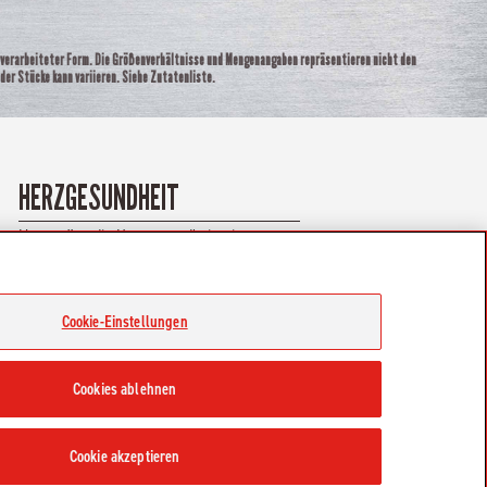
unverarbeiteter Form. Die Größenverhältnisse und Mengenangaben repräsentieren nicht den
 der Stücke kann variieren. Siehe Zutatenliste.
HERZGESUNDHEIT
Unterstützt die Herzgesundheit mit
natürlichem Taurin, das in tierischen
Proteinen wie Fisch, Fleisch und Eiern
vorkommt.
Cookie-Einstellungen
Cookies ablehnen
S
Champion Petfoods Facebook
Champion Petfoods Instagram
nie
Cookie akzeptieren