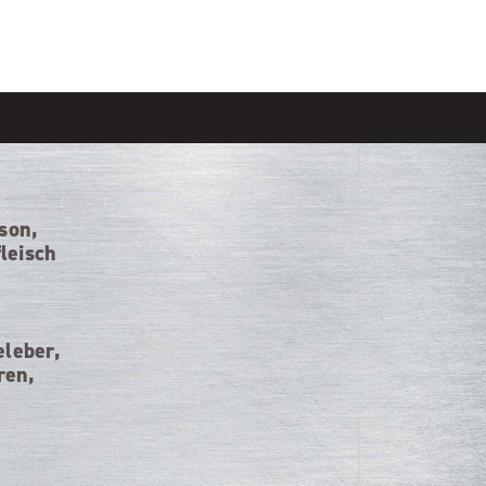
son,
leisch
eleber,
ren,