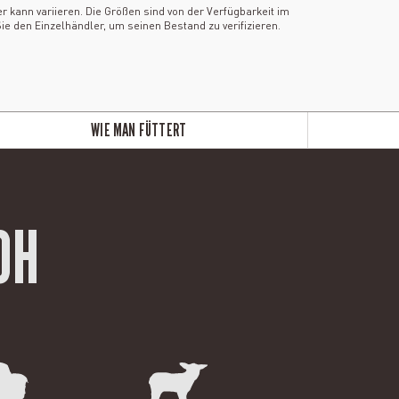
kann variieren. Die Größen sind von der Verfügbarkeit im
ie den Einzelhändler, um seinen Bestand zu verifizieren.
WIE MAN FÜTTERT
OH