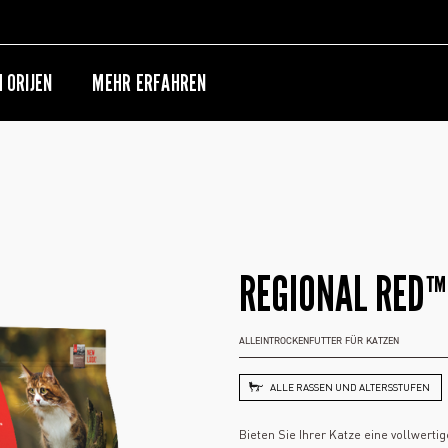
 ORIJEN
MEHR ERFAHREN
REGIONAL RED™
ALLEINTROCKENFUTTER FÜR KATZEN
ALLE RASSEN UND ALTERSSTUFEN
Bieten Sie Ihrer Katze eine vollwer