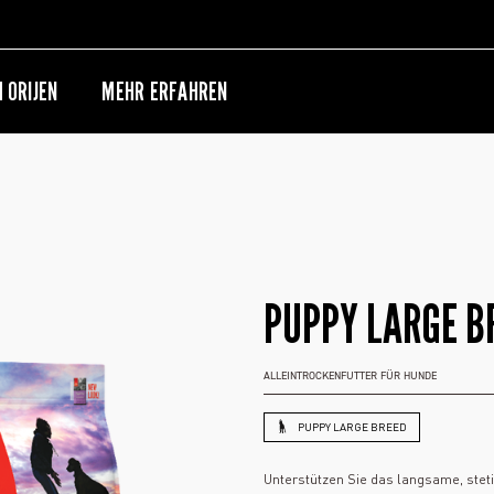
 ORIJEN
MEHR ERFAHREN
PUPPY LARGE B
ALLEINTROCKENFUTTER FÜR HUNDE
PUPPY LARGE BREED
Unterstützen Sie das langsame, ste