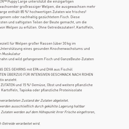
EN™ Puppy Large unterstützt die einzigartigen
nwachsender großrassiger Welpen, die ausgewachsen mehr
arge enthält 85 %¹ hochwertigen Zutaten wie frisches²
ngenem oder nachhaltig gezüchtetem Fisch. Diese
hsten und saftigsten Teilen der Beute gemacht, um die
n Welpen zu erfüllen. Ohne Getreidezutaten³, Kartoffeln,
iell für Welpen großer Rassen (über 30 kg im
 Unterstützung eines gesunden Knochenwachstums und
en Muskulatur
uthahn und wild gefangenem Fisch und GanzeBeute-Zutaten
 DES GEHIRNS mit EPA und DHA aus Fischöl
ETEN ÜBERZUG FÜR INTENSIVEN GESCHMACK NACH ROHEN
iv anzieht.
UTATEN und 15 %¹ Gemüse, Obst und weitere pflanzliche
 Kartoffeln, Tapioka oder pflanzliche Proteinisolate
verarbeiteten Zustand der Zutaten abgeleitet.
 werden ausschließlich durch gekühlte Lagerung haltbar
Zutaten werden auf dem Höhepunkt ihrer Frische eingefroren,
h Getreide verarbeitet wird.