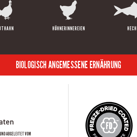
UTHAHN
HÜHNERINNEREIEN
HECH
BIOLOGISCH ANGEMESSENE ERNÄHRUNG
taten
 UND ABGELEITET VOM