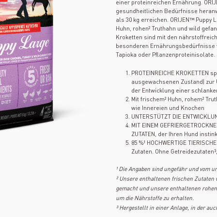
einer proteinreichen Ernährung. ORIJ
gesundheitlichen Bedürfnisse hera
als 30 kg erreichen. ORIJEN™ Puppy L
Huhn, rohen² Truthahn und wild gefa
Kroketten sind mit den nährstoffreic
besonderen Ernährungsbedürfnisse vo
Tapioka oder Pflanzenproteinisolate.
PROTEINREICHE KROKETTEN spez
ausgewachsenen Zustand) zur
der Entwicklung einer schlank
Mit frischem² Huhn, rohem² Tr
wie Innereien und Knochen
UNTERSTÜTZT DIE ENTWICKLUNG
MIT EINEM GEFRIERGETROCKN
ZUTATEN, der Ihren Hund instinkt
85 %¹ HOCHWERTIGE TIERISCHE Z
Zutaten. Ohne Getreidezutaten³,
¹ Die Angaben sind ungefähr und vom un
² Unsere enthaltenen frischen Zutaten
gemacht und unsere enthaltenen rohen 
um die Nährstoffe zu erhalten.
³ Hergestellt in einer Anlage, in der auc