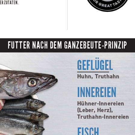
ER ZUTATEN.
FUTTER NACH DEM GANZEBEUTE-PRINZIP
GEFLÜGEL
Huhn, Truthahn
INNEREIEN
Hühner-Innereien
(Leber, Herz),
Truthahn-Innereien
FISCH