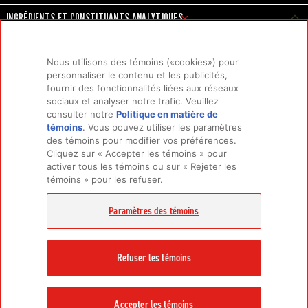
INGRÉDIENTS ET CONSTITUANTS ANALYTIQUES
RATIONS
Nous utilisons des témoins («cookies») pour
personnaliser le contenu et les publicités,
fournir des fonctionnalités liées aux réseaux
sociaux et analyser notre trafic. Veuillez
PRODUITS
EN SAVOIR PLUS
consulter notre
Politique en matière de
Pour chiens
À propos de nous
témoins
(opens in a new tab)
. Vous pouvez utiliser les paramètres
des témoins pour modifier vos préférences.
Pour chats
FAQ
Cliquez sur « Accepter les témoins » pour
activer tous les témoins ou sur « Rejeter les
témoins » pour les refuser.
LIENS CONNEXES
Facebook de Champion P
Instagram de Champio
Youtube de Orijen
Politique de confidentialité
Paramètres des témoins
CONTACTEZ-NOUS
Contactez-nous
Refuser les témoins
Accepter les témoins