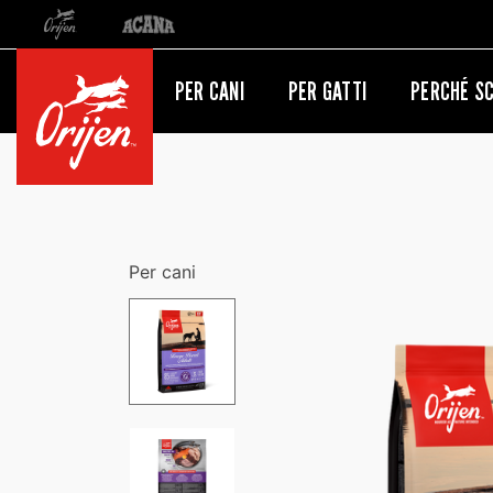
Orijen
Acana
Reindirizzamento al sito internazionale
PER CANI
PER GATTI
PERCHÉ SC
Per cani