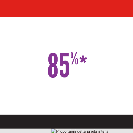
85
%
*